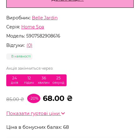
Виробник:
Belle Jardin
Серія:
Home Spa
Модель:
5907582908616
Відгуки:
(0)
В наявності
Акція закінчиться через:
24
:
12
:
36
:
24
днів
годин
хвилин
секунд
68.00 ₴
-20%
85.00 ₴
Показати гуртові ціни
Ціна в бонусних балах: 68