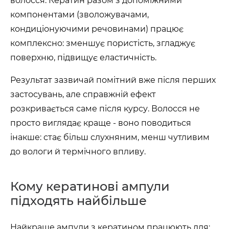
волосся. Кератин разом з допоміжними
компонентами (зволожувачами,
кондиціонуючими речовинами) працює
комплексно: зменшує пористість, згладжує
поверхню, підвищує еластичність.
Результат зазвичай помітний вже після перших
застосувань, але справжній ефект
розкривається саме після курсу. Волосся не
просто виглядає краще - воно поводиться
інакше: стає більш слухняним, менш чутливим
до вологи й термічного впливу.
Кому кератинові ампули
підходять найбільше
Найкраще ампули з кератином працюють для: