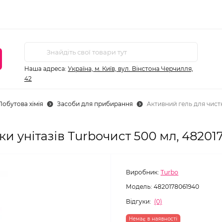
Наша адреса:
Україна, м. Київ, вул. Вінстона Черчилля,
42
Побутова хімія
Засоби для прибирання
Активний гель для чистк
ки унітазів Turboчист 500 мл, 48201
Виробник:
Turbo
Модель:
4820178061940
Відгуки:
(0)
Немає в наявності