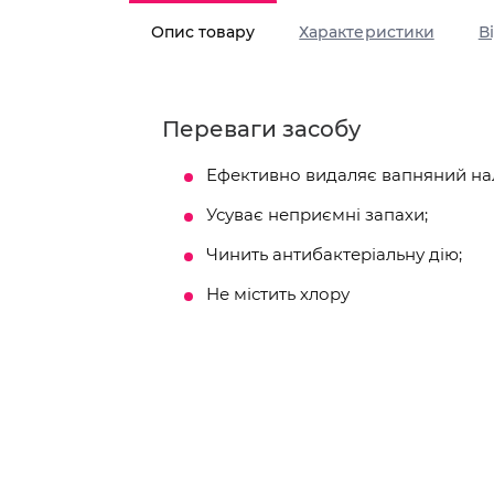
Опис товару
Характеристики
В
Переваги засобу
Ефективно видаляє вапняний налі
Усуває неприємні запахи;
Чинить антибактеріальну дію;
Не містить хлору