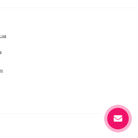
 на
а
ру