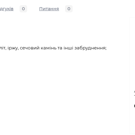
ідгуків
0
Питання
0
т, іржу, сечовий камінь та інші забруднення;