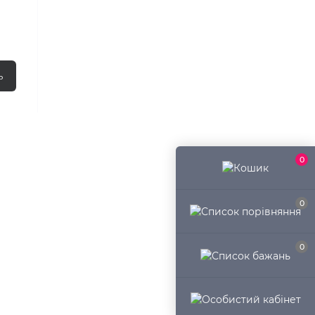
ь
0
0
0